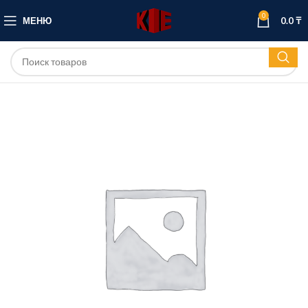
0
МЕНЮ
0.0
₸