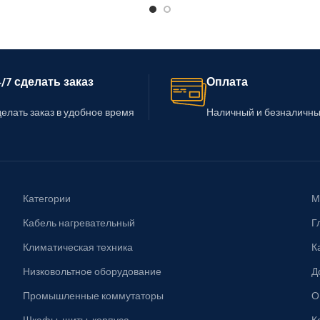
/7 сделать заказ
Оплата
елать заказ в удобное время
Наличный и безналичны
Категории
М
Кабель нагревательный
Г
Климатическая техника
К
Низковольтное оборудование
Д
Промышленные коммутаторы
О
Шкафы, щиты, корпуса
К