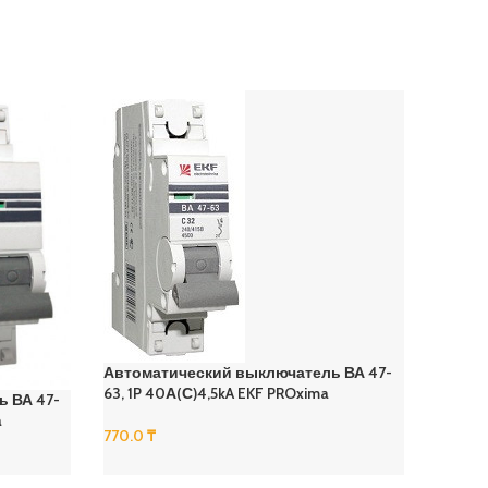
Автоматический выключатель ВА 47-
63, 1P 40А(С)4,5kA EKF PROxima
 ВА 47-
Автом
a
63, 3P 
770.0
₸
В Корзину
2,820.
В Корз