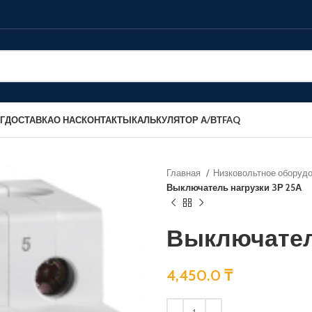
Г
ДОСТАВКА
О НАС
КОНТАКТЫ
КАЛЬКУЛЯТОР А/ВТ
FAQ
Главная
Низковольтное оборуд
Выключатель нагрузки 3Р 25А
Выключател
4,450.0
₸