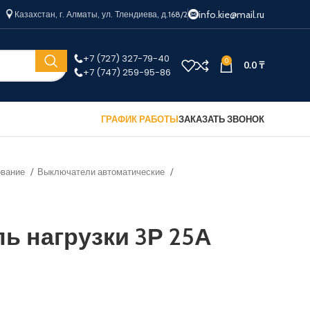
info.kie@mail.ru
Казахстан, г. Алматы, ул. Тлендиева, д.168/2
+7 (727) 327-79-40
0
0.0
₸
+7 (747) 259-95-86
ГРАФИК РАБОТЫ
ЗАКАЗАТЬ ЗВОНОК
ование
Выключатели автоматические
ь нагрузки 3Р 25А