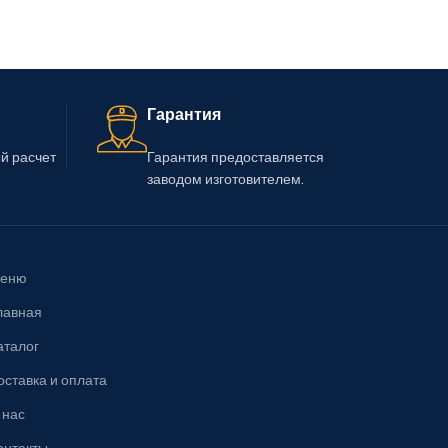
Гарантия
й расчет
Гарантия предоставляется
заводом изготовителем.
еню
лавная
аталог
оставка и оплата
 нас
онтакты