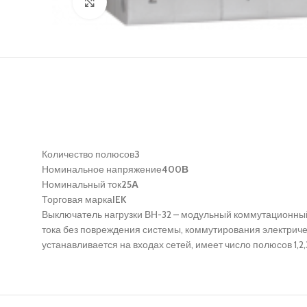
Нажмите, чтобы увеличить
Количество полюсов
3
Номинальное напряжение
400В
Номинальный ток
25А
Торговая марка
IEK
Выключатель нагрузки ВН-32 – модульный коммутационны
тока без повреждения системы, коммутирования электриче
устанавливается на входах сетей, имеет число полюсов 1,2,3