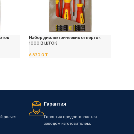
рток
Набор диэлектрических отверток
1000 В ШТОК
6,820.0
₸
В Корзину
Гарантия
й расчет
Гарантия предоставляется
заводом изготовителем.