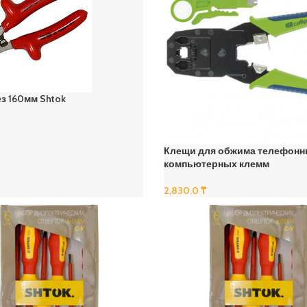
з 160мм Shtok
Клещи для обжима телефонн
компьютерных клемм
2,830.0
₸
В Корзину