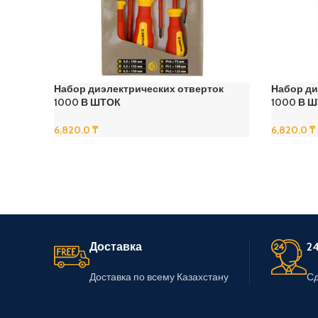
Набор диэлектрических отверток
Набор ди
1000 В ШТОК
1000 В 
6,820.0
₸
6,820.0
₸
В Корзину
В Корзину
Доставка
24
Доставка по всему Казахстану
Сд