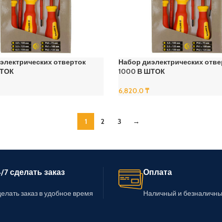
электрических отверток
Набор диэлектрических отве
ШТОК
1000 В ШТОК
6,820.0
₸
В Корзину
1
2
3
→
/7 сделать заказ
Оплата
елать заказ в удобное время
Наличный и безналичны