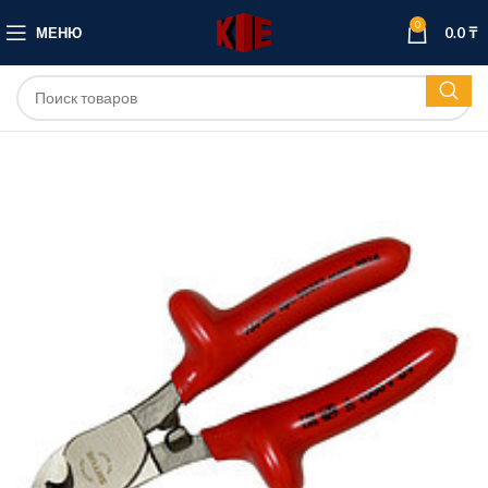
0
МЕНЮ
0.0
₸