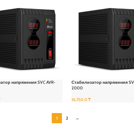
атор напряжения SVC AVR-
Стабилизатор напряжения SV
2000
₸
16,750.0
₸
В Корзину
1
2
→