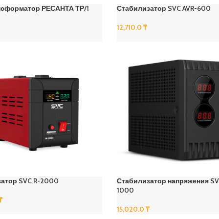
сформатор РЕСАНТА ТР/1
Стабилизатор SVC AVR-600
12,710.0
₸
В Корзину
атор SVC R-2000
Стабилизатор напряжения SV
1000
₸
15,020.0
₸
В Корзину