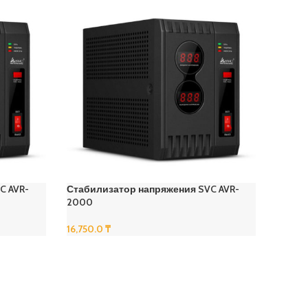
C AVR-
Стабилизатор напряжения SVC AVR-
2000
16,750.0
₸
В Корзину