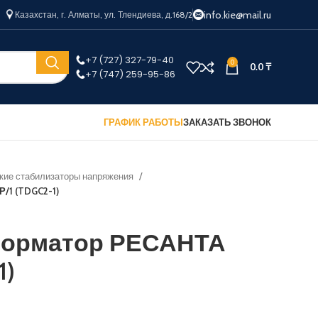
info.kie@mail.ru
Казахстан, г. Алматы, ул. Тлендиева, д.168/2
+7 (727) 327-79-40
0
0.0
₸
+7 (747) 259-95-86
ГРАФИК РАБОТЫ
ЗАКАЗАТЬ ЗВОНОК
кие стабилизаторы напряжения
/1 (TDGC2-1)
форматор РЕСАНТА
1)