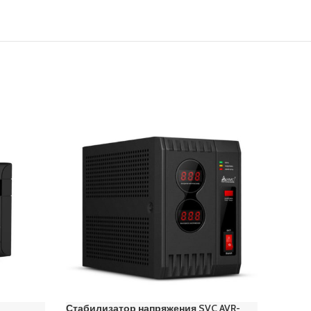
Стабилизатор напряжения SVC AVR-
Стабил