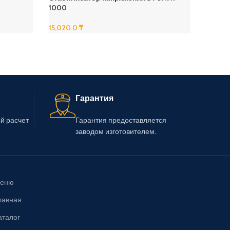
1000
1000
15,020.0
₸
15,020
В Корзину
В Корз
Гарантия
й расчет
Гарантия предоставляется
заводом изготовителем.
еню
лавная
аталог