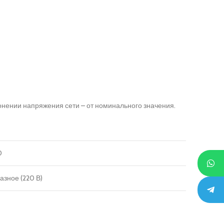
нении напряжения сети – от номинального значения.
0
зное (220 В)