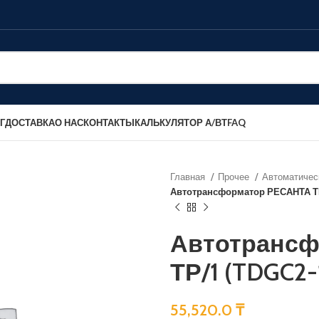
Г
ДОСТАВКА
О НАС
КОНТАКТЫ
КАЛЬКУЛЯТОР А/ВТ
FAQ
Главная
Прочее
Автоматичес
Автотрансформатор РЕСАНТА ТР
Автотранс
ТР/1 (TDGC2-
55,520.0
₸