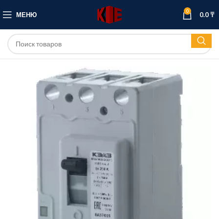
0
МЕНЮ
0.0
₸