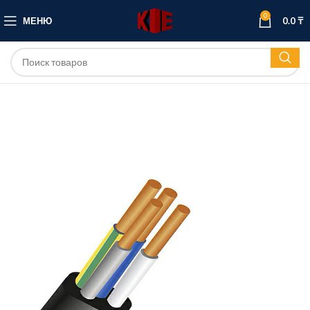
0
МЕНЮ
0.0
₸