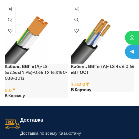
Кабель ВВГнг(А)-LS
Кабель ВВГнг(А)- LS 4х 6 0,66
5х2,5ок(N,РЕ)-0,66 ТУ 16.К180-
кВ ГОСТ
038-2012
2,552.0
₸
0.0
₸
В Корзину
В Корзину
Доставка
Доставка по всему Казахстану