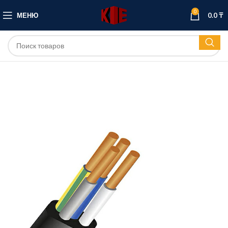
0
МЕНЮ
0.0
₸