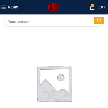
0
МЕНЮ
0.0
₸