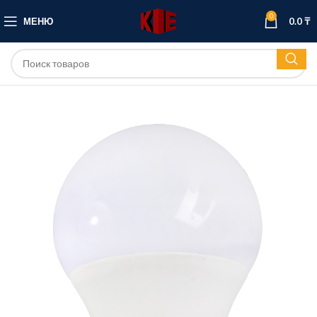
0
МЕНЮ
0.0
₸