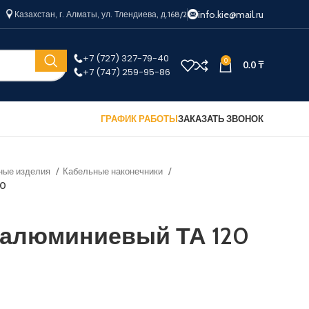
info.kie@mail.ru
Казахстан, г. Алматы, ул. Тлендиева, д.168/2
+7 (727) 327-79-40
0
0.0
₸
+7 (747) 259-95-86
ГРАФИК РАБОТЫ
ЗАКАЗАТЬ ЗВОНОК
ные изделия
Кабельные наконечники
20
 алюминиевый ТА 120