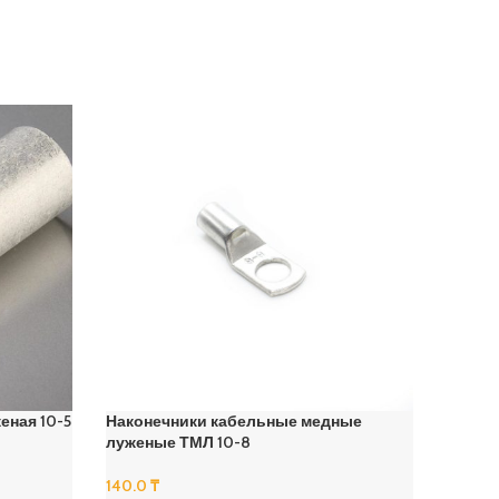
еная 10-5
Наконечники кабельные медные
Након
луженые ТМЛ 10-8
лужены
140.0
₸
1,740.