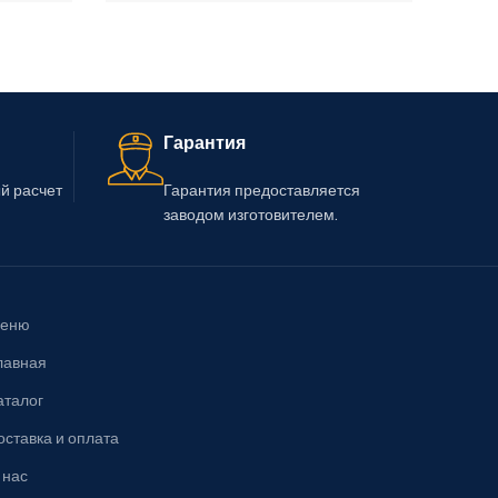
В Корзину
В Корз
Гарантия
й расчет
Гарантия предоставляется
заводом изготовителем.
еню
лавная
аталог
оставка и оплата
 нас