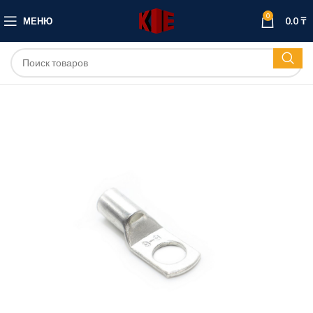
0
МЕНЮ
0.0
₸