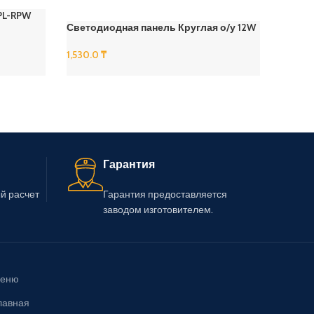
PL-RPW
Светодиодная панель Круглая о/у 12W
Свети
RS SEN
1,530.0
₸
5,780.
В Корзину
В Корз
Гарантия
й расчет
Гарантия предоставляется
заводом изготовителем.
еню
лавная