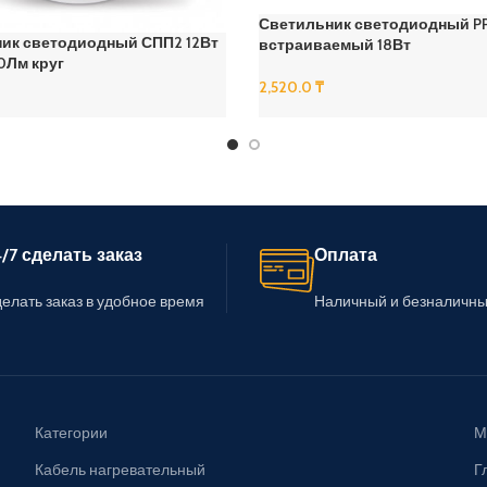
Светильник светодиодный P
ик светодиодный СПП2 12Вт
встраиваемый 18Вт
0Лм круг
2,520.0
₸
В Корзину
/7 сделать заказ
Оплата
елать заказ в удобное время
Наличный и безналичны
Категории
М
Кабель нагревательный
Г