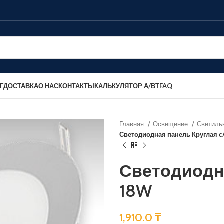
Г
ДОСТАВКА
О НАС
КОНТАКТЫ
КАЛЬКУЛЯТОР А/ВТ
FAQ
Главная
Освещение
Светиль
Светодиодная панель Круглая с
Светодиодна
18W
1,910.0
₸