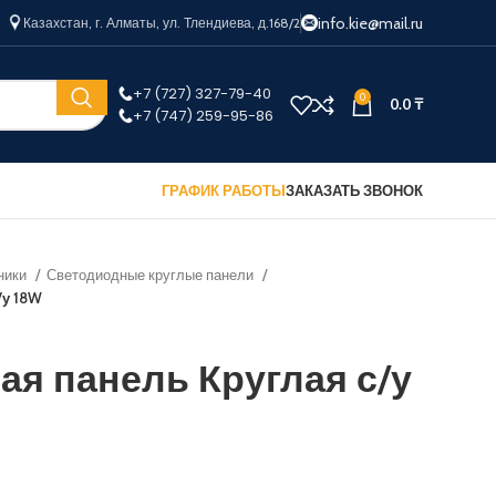
info.kie@mail.ru
Казахстан, г. Алматы, ул. Тлендиева, д.168/2
+7 (727) 327-79-40
0
0.0
₸
+7 (747) 259-95-86
ГРАФИК РАБОТЫ
ЗАКАЗАТЬ ЗВОНОК
ники
Светодиодные круглые панели
/у 18W
я панель Круглая с/у