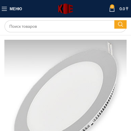
0
МЕНЮ
0.0
₸