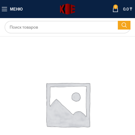
0
МЕНЮ
0.0
₸