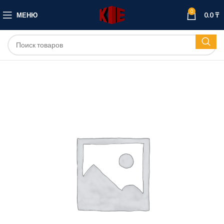
0
МЕНЮ
0.0
₸