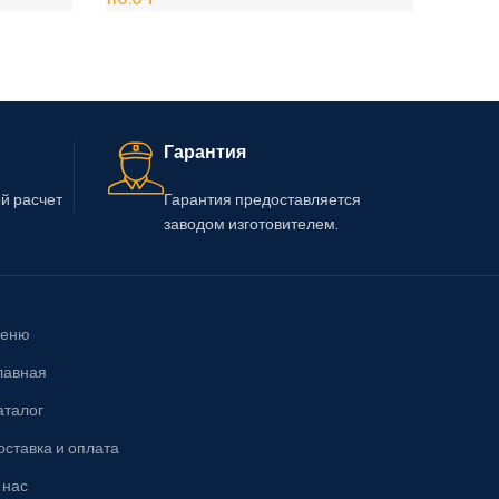
В Корзину
В Корз
Гарантия
й расчет
Гарантия предоставляется
заводом изготовителем.
еню
лавная
аталог
оставка и оплата
 нас