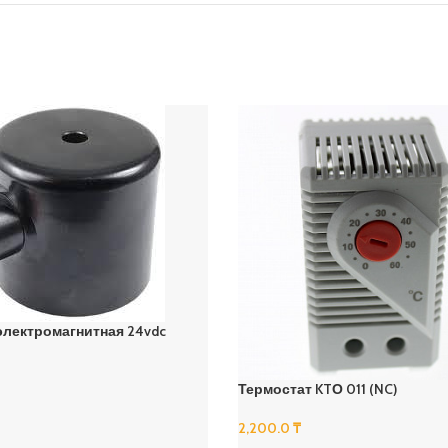
электромагнитная 24vdc
Термостат KTО 011 (NC)
2,200.0
₸
В Корзину