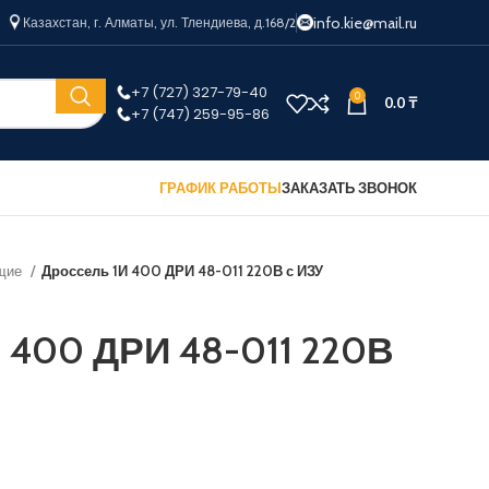
info.kie@mail.ru
Казахстан, г. Алматы, ул. Тлендиева, д.168/2
+7 (727) 327-79-40
0
0.0
₸
+7 (747) 259-95-86
ГРАФИК РАБОТЫ
ЗАКАЗАТЬ ЗВОНОК
щие
Дроссель 1И 400 ДРИ 48-011 220В с ИЗУ
 400 ДРИ 48-011 220В