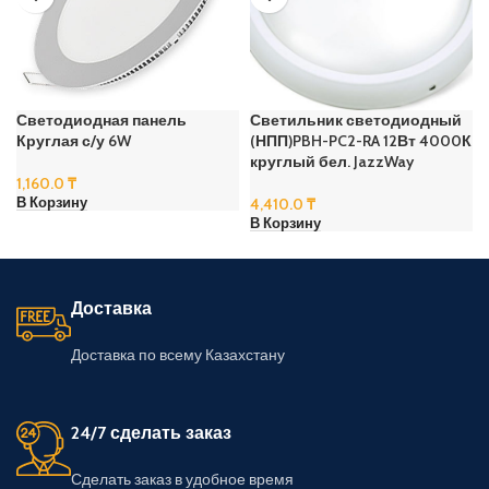
Светодиодная панель
Светильник светодиодный
Круглая с/у 6W
(НПП)PBH-PC2-RA 12Вт 4000К
круглый бел. JazzWay
1,160.0
₸
4,410.0
₸
В Корзину
В Корзину
Доставка
Доставка по всему Казахстану
24/7 сделать заказ
Сделать заказ в удобное время