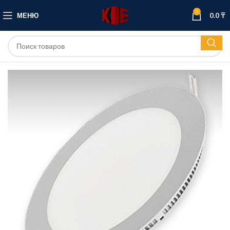
0
МЕНЮ
0.0
₸